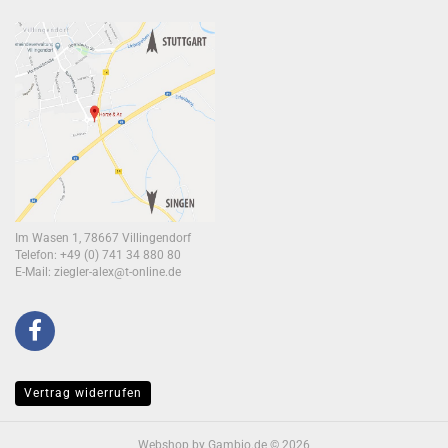
Im Wasen 1, 78667 Villingendorf
Telefon: +49 (0) 741 34 880 80
E-Mail:
ziegler-alex@t-online.de
Vertrag widerrufen
Webshop
by Gambio.de © 2026