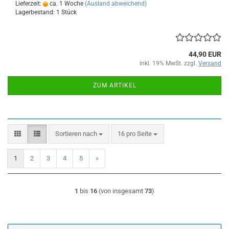
Lieferzeit:
ca. 1 Woche
(Ausland abweichend)
Lagerbestand: 1 Stück
44,90 EUR
inkl. 19% MwSt. zzgl.
Versand
ZUM ARTIKEL
Sortieren nach
pro Seite
Sortieren nach
16 pro Seite
1
2
3
4
5
»
1
bis
16
(von insgesamt
73
)