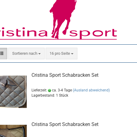
Sortieren nach
pro Seite
Sortieren nach
16 pro Seite
Cristina Sport Schabracken Set
Lieferzeit:
ca. 3-4 Tage
(Ausland abweichend)
Lagerbestand: 1 Stück
Cristina Sport Schabracken Set