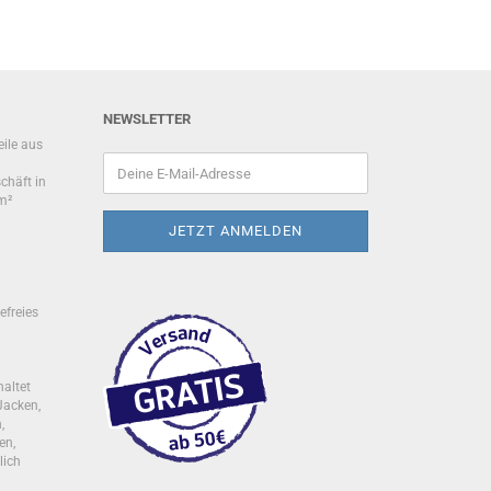
NEWSLETTER
eile aus
chäft in
m²
efreies
haltet
Jacken,
,
en,
lich