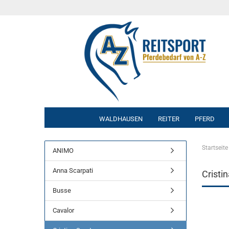
WALDHAUSEN
REITER
PFERD
Startseite
ANIMO
Anna Scarpati
Cristi
Busse
Cavalor