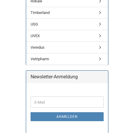
Rokale
Timberland
USG
UVEX
Veredus
Vetripharm
Newsletter-Anmeldung
WEITER
E-
ZUR
Mail
NEWSLETTER-
ANMELDUNG
ANMELDEN