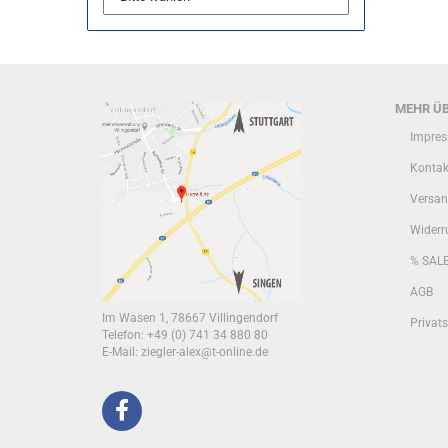
MEHR ÜB
Impre
Kontak
Versan
Widerr
% SAL
AGB
Im Wasen 1, 78667 Villingendorf
Privat
Telefon: +49 (0) 741 34 880 80
E-Mail:
ziegler-alex@t-online.de