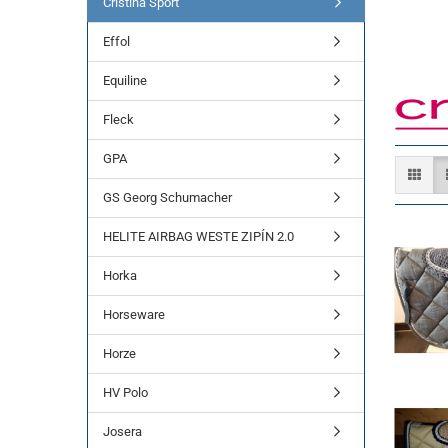
Cristina Sport
Effol
Equiline
Fleck
GPA
GS Georg Schumacher
HELITE AIRBAG WESTE ZIPÍN 2.0
Horka
Horseware
Horze
HV Polo
Josera