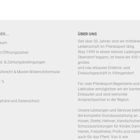
ER...
ÜBER UNS
Seit über 20 Jahren sind wir mittlerw
ssum
Leidenschaft im Pferdesport tätig.
Was 1999 in einem kleinen Ladenges
t/Öffnungszeiten
Oberndorf begann, ist heute ein 450 
d- & Zahlungsbedingungen
großes
und neu erbautes Erlebnis- und
ufsrecht & Muster-Widerrufsformular
Einkaufsgeschäft in Villingendorf.
E %
Für viele Pferdesport-Begeisterte und
Liebhaber ermöglichen wir ein barrier
Einkaufen und sind wertvoller
Ansprechpartner in der Region.
sphäre und Datenschutz
Unsere Leistungen und Services bein
die komplette Grundausstattung an 
Hosen, Stiefel, Helmen, Handschuhen
Schutzausrüstungen für Kinder, Dam
Herren, Freizeitreiter, Profis und natür
auch für das Pferd. Von A wie