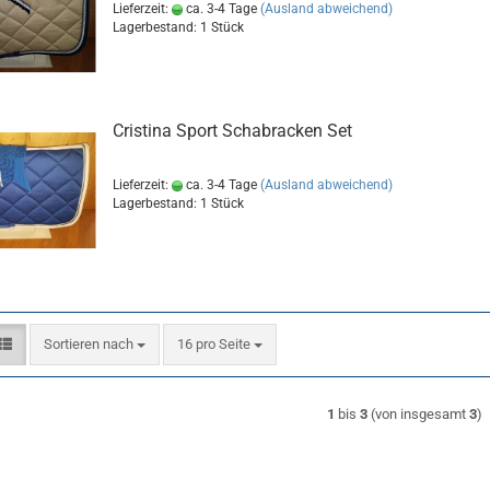
Lieferzeit:
ca. 3-4 Tage
(Ausland abweichend)
Lagerbestand: 1 Stück
Cristina Sport Schabracken Set
Lieferzeit:
ca. 3-4 Tage
(Ausland abweichend)
Lagerbestand: 1 Stück
Sortieren nach
pro Seite
Sortieren nach
16 pro Seite
1
bis
3
(von insgesamt
3
)